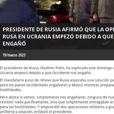
PRESIDENTE DE RUSIA AFIRMÓ QUE LA OP
RUSA EN UCRANIA EMPEZÓ DEBIDO A QUE
ENGAÑÓ
19/marzo 2023
El presidente de Rusia, Vladímir Putin, ha explicado este domingo 
Ucrania empezó debido a que Occidente nos engañó.
El mandatario puso de relieve que Rusia esperaba una solución pa
pero los países occidentales engañaron a Moscú mientras prepara
hostilidades.
Pero ahora lo vemos: simplemente nos engañaron, ninguno de nues
resolver nada pacíficamente, sino que simplemente entregaban ar
para las hostilidades. Y emprendió dos operaciones militares a gr
artillería y aviación, enfatizó el presidente.