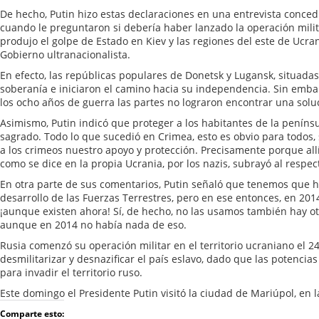
De hecho, Putin hizo estas declaraciones en una entrevista concedi
cuando le preguntaron si debería haber lanzado la operación milit
produjo el golpe de Estado en Kiev y las regiones del este de Ucra
Gobierno ultranacionalista.
En efecto, las repúblicas populares de Donetsk y Lugansk, situada
soberanía e iniciaron el camino hacia su independencia. Sin embar
los ocho años de guerra las partes no lograron encontrar una soluc
Asimismo, Putin indicó que proteger a los habitantes de la peníns
sagrado. Todo lo que sucedió en Crimea, esto es obvio para todos
a los crimeos nuestro apoyo y protección. Precisamente porque all
como se dice en la propia Ucrania, por los nazis, subrayó al respec
En otra parte de sus comentarios, Putin señaló que tenemos que 
desarrollo de las Fuerzas Terrestres, pero en ese entonces, en 20
¡aunque existen ahora! Sí, de hecho, no las usamos también hay o
aunque en 2014 no había nada de eso.
Rusia comenzó su operación militar en el territorio ucraniano el 24
desmilitarizar y desnazificar el país eslavo, dado que las potenci
para invadir el territorio ruso.
Este domingo el Presidente Putin visitó la ciudad de Mariúpol, en
Comparte esto: