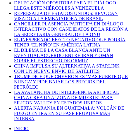
DELEGACIÓN OPOSITORA PARA EL DIÁLOGO
LLEGA ESTE MIÉRCOLES A VENEZUELA
REPRESALIA DE ESTADOS UNIDOS: REVOCAN
VISADO A LA EMBAJADORA DE BRASIL
CANCILLER PLASENCIA PARTICIPA EN DIÁLOGO
INTERACTIVO CON CANDIDATOS DE LA REGIÓN A
LA SECRETARÍA GENERAL DE LA ONU
EL INESPERADO EFECTO NEGATIVO QUE PODRÍA
TENER ‘EL NIÑO’ EN AMÉRICA LATINA
EL DILEMA DE LA CASA BLANCA ANTE UN
EVENTUAL ACUERDO ENTRE IRÁN Y OMÁN
SOBRE EL ESTRECHO DE ORMUZ
CHINA IMPULSA SU ALTERNATIVA A STARLINK
CON UN NUEVO ENVÍO DE SATÉLITES
TRUMP DICE QUE CHEVRON ES ‘MÁS FUERTE QUE
NUNCA’ Y PIDE BAJAR LOS PRECIOS DEL
PETRÓLEO
LA AVALANCHA DE INTELIGENCIA ARTIFICIAL
CHINA CREA UNA ‘ZONA DE MUERTE’ PARA
SILICON VALLEY EN ESTADOS UNIDOS
ALERTA NARANJA EN GUATEMALA: VOLCÁN DE
FUEGO ENTRA EN SU FASE ERUPTIVA MÁS
INTENSA
INICIO