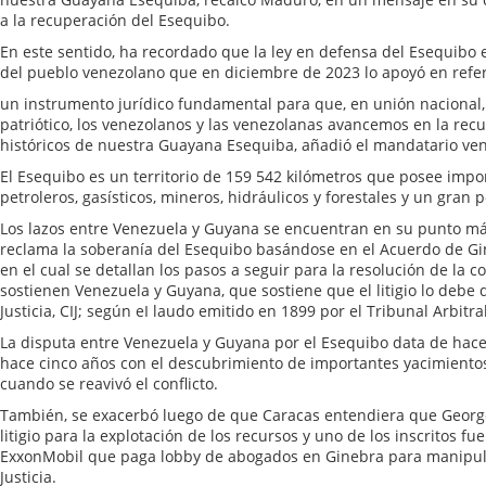
a la recuperación del Esequibo.
En este sentido, ha recordado que la ley en defensa del Esequibo 
del pueblo venezolano que en diciembre de 2023 lo apoyó en ref
un instrumento jurídico fundamental para que, en unión nacional, 
patriótico, los venezolanos y las venezolanas avancemos en la rec
históricos de nuestra Guayana Esequiba, añadió el mandatario ve
El Esequibo es un territorio de 159 542 kilómetros que posee impo
petroleros, gasísticos, mineros, hidráulicos y forestales y un gran po
Los lazos entre Venezuela y Guyana se encuentran en su punto má
reclama la soberanía del Esequibo basándose en el Acuerdo de Gi
en el cual se detallan los pasos a seguir para la resolución de la co
sostienen Venezuela y Guyana, que sostiene que el litigio lo debe d
Justicia, CIJ; según eI laudo emitido en 1899 por el Tribunal Arbitral
La disputa entre Venezuela y Guyana por el Esequibo data de hace c
hace cinco años con el descubrimiento de importantes yacimientos
cuando se reavivó el conflicto.
También, se exacerbó luego de que Caracas entendiera que George
litigio para la explotación de los recursos y uno de los inscritos 
ExxonMobil que paga lobby de abogados en Ginebra para manipular
Justicia.