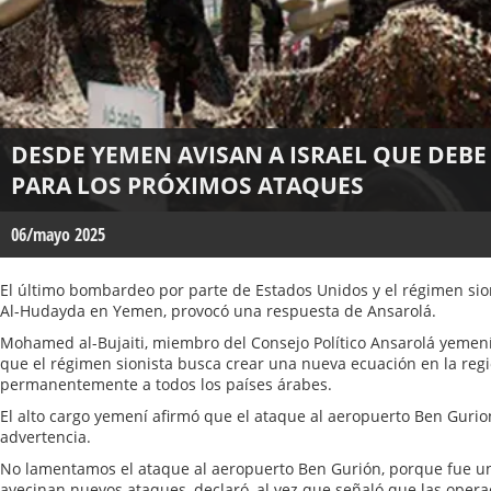
DESDE YEMEN AVISAN A ISRAEL QUE DEB
PARA LOS PRÓXIMOS ATAQUES
06/mayo 2025
El último bombardeo por parte de Estados Unidos y el régimen sion
Al-Hudayda en Yemen, provocó una respuesta de Ansarolá.
Mohamed al-Bujaiti, miembro del Consejo Político Ansarolá yemení,
que el régimen sionista busca crear una nueva ecuación en la reg
permanentemente a todos los países árabes.
El alto cargo yemení afirmó que el ataque al aeropuerto Ben Guri
advertencia.
No lamentamos el ataque al aeropuerto Ben Gurión, porque fue un
avecinan nuevos ataques, declaró, al vez que señaló que las oper