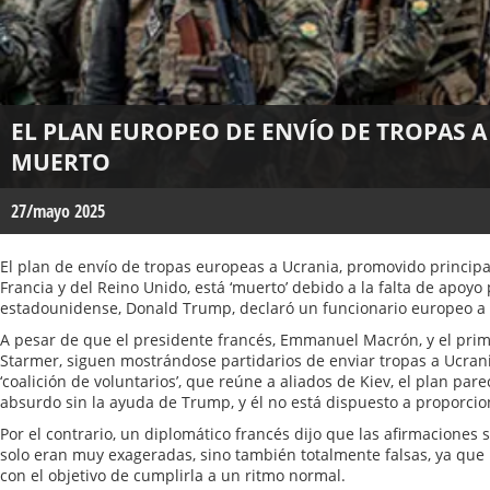
EL PLAN EUROPEO DE ENVÍO DE TROPAS A
MUERTO
27/mayo 2025
El plan de envío de tropas europeas a Ucrania, promovido princip
Francia y del Reino Unido, está ‘muerto’ debido a la falta de apoyo
estadounidense, Donald Trump, declaró un funcionario europeo a 
A pesar de que el presidente francés, Emmanuel Macrón, y el prime
Starmer, siguen mostrándose partidarios de enviar tropas a Ucrani
‘coalición de voluntarios’, que reúne a aliados de Kiev, el plan pare
absurdo sin la ayuda de Trump, y él no está dispuesto a proporcio
Por el contrario, un diplomático francés dijo que las afirmaciones 
solo eran muy exageradas, sino también totalmente falsas, ya que
con el objetivo de cumplirla a un ritmo normal.