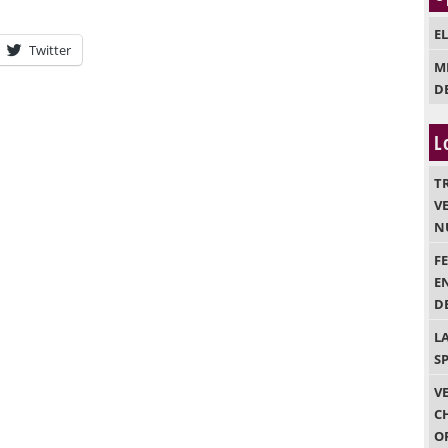
E
Twitter
M
D
L
T
VE
N
F
E
DE
L
S
V
C
O