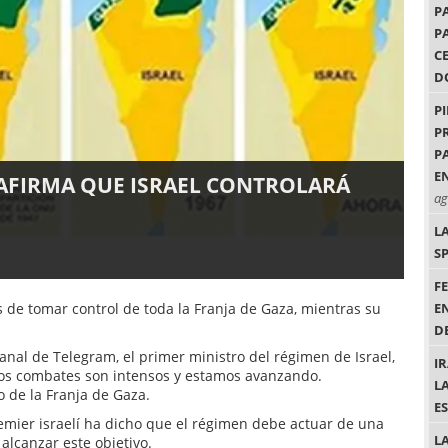
P
P
C
D
P
P
P
EN
AFIRMA QUE ISRAEL CONTROLARÁ
ag
L
S
F
 de tomar control de toda la Franja de Gaza, mientras su
E
DE
anal de Telegram, el primer ministro del régimen de Israel,
I
os combates son intensos y estamos avanzando.
L
o de la Franja de Gaza.
E
remier israelí ha dicho que el régimen debe actuar de una
L
lcanzar este objetivo.