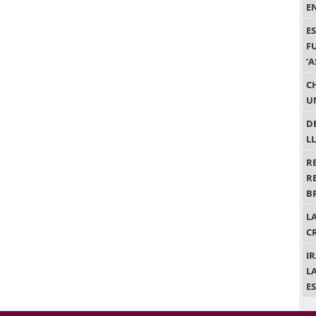
E
E
F
‘
C
U
D
L
R
R
B
L
C
I
L
E