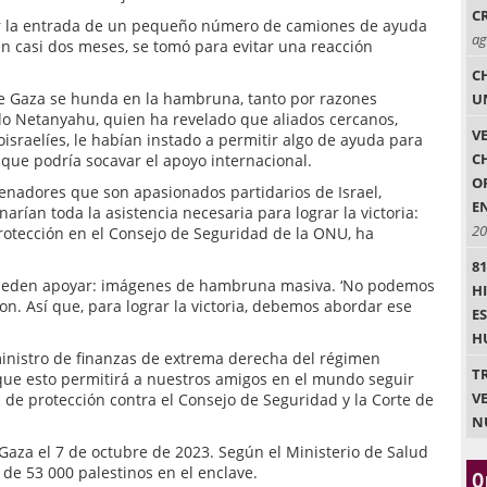
C
ir la entrada de un pequeño número de camiones de ayuda
ag
en casi dos meses, se tomó para evitar una reacción
C
e Gaza se hunda en la hambruna, tanto por razones
U
do Netanyahu, quien ha revelado que aliados cercanos,
V
sraelíes, le habían instado a permitir algo de ayuda para
C
que podría socavar el apoyo internacional.
O
nadores que son apasionados partidarios de Israel,
E
arían toda la asistencia necesaria para lograr la victoria:
20
otección en el Consejo de Seguridad de la ONU, ha
8
pueden apoyar: imágenes de hambruna masiva. ‘No podemos
H
ron. Así que, para lograr la victoria, debemos abordar ese
E
H
inistro de finanzas de extrema derecha del régimen
T
 que esto permitirá a nuestros amigos en el mundo seguir
VE
de protección contra el Consejo de Seguridad y la Corte de
N
Gaza el 7 de octubre de 2023. Según el Ministerio de Salud
de 53 000 palestinos en el enclave.
O