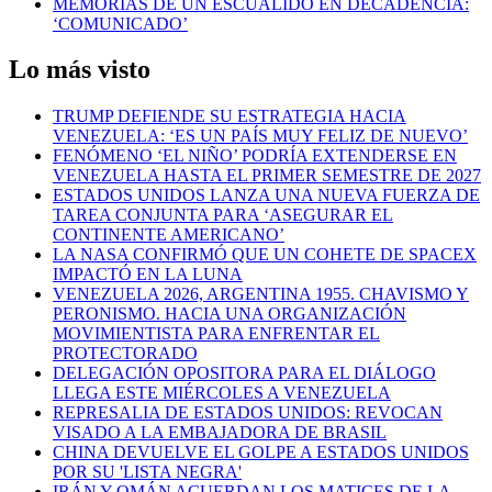
MEMORIAS DE UN ESCUÁLIDO EN DECADENCIA:
‘COMUNICADO’
Lo más visto
TRUMP DEFIENDE SU ESTRATEGIA HACIA
VENEZUELA: ‘ES UN PAÍS MUY FELIZ DE NUEVO’
FENÓMENO ‘EL NIÑO’ PODRÍA EXTENDERSE EN
VENEZUELA HASTA EL PRIMER SEMESTRE DE 2027
ESTADOS UNIDOS LANZA UNA NUEVA FUERZA DE
TAREA CONJUNTA PARA ‘ASEGURAR EL
CONTINENTE AMERICANO’
LA NASA CONFIRMÓ QUE UN COHETE DE SPACEX
IMPACTÓ EN LA LUNA
VENEZUELA 2026, ARGENTINA 1955. CHAVISMO Y
PERONISMO. HACIA UNA ORGANIZACIÓN
MOVIMIENTISTA PARA ENFRENTAR EL
PROTECTORADO
DELEGACIÓN OPOSITORA PARA EL DIÁLOGO
LLEGA ESTE MIÉRCOLES A VENEZUELA
REPRESALIA DE ESTADOS UNIDOS: REVOCAN
VISADO A LA EMBAJADORA DE BRASIL
CHINA DEVUELVE EL GOLPE A ESTADOS UNIDOS
POR SU 'LISTA NEGRA'
IRÁN Y OMÁN ACUERDAN LOS MATICES DE LA