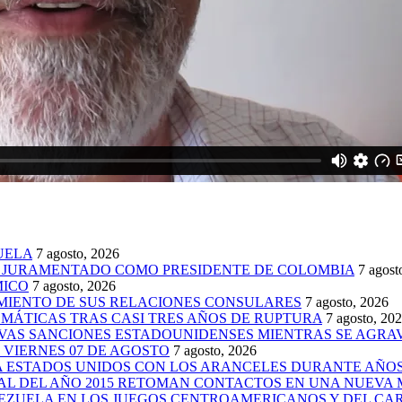
UELA
7 agosto, 2026
E JURAMENTADO COMO PRESIDENTE DE COLOMBIA
7 agost
MICO
7 agosto, 2026
IMIENTO DE SUS RELACIONES CONSULARES
7 agosto, 2026
MÁTICAS TRAS CASI TRES AÑOS DE RUPTURA
7 agosto, 20
VAS SANCIONES ESTADOUNIDENSES MIENTRAS SE AGRAV
VIERNES 07 DE AGOSTO
7 agosto, 2026
 A ESTADOS UNIDOS CON LOS ARANCELES DURANTE AÑO
AL DEL AÑO 2015 RETOMAN CONTACTOS EN UNA NUEVA 
EZUELA EN LOS JUEGOS CENTROAMERICANOS Y DEL CAR