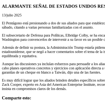
ALARMANTE SEÑAL DE ESTADOS UNIDOS RE
13/julio 2025
El Pentágono está presionando a dos de sus aliados para que establezc
sábado, citando a varias personas familiarizadas con el asunto.
El subsecretario de Defensa para Políticas, Elbridge Colby, se ha enc
Washington para convencerlos de intervenir a su favor en un posible c
Además de definir su postura, la Administración Trump estaría pidien
estadounidense, que se negó a hacer comentarios sobre el tema de la is
equilibrada y equitativa.
Aunque las discusiones ya incluían esfuerzos para persuadir a los ali
cabo planes operativos concretos y ejercicios con aplicación directa
garantías de un cheque en blanco a Taiwán, dijo una de las fuentes.
Es muy difícil lograr que los aliados brinden detalles específicos sob
Zack Cooper, experto en Asia del American Enterprise Institute, rec
insista en compromisos claros de los demás.
Comparte esto: