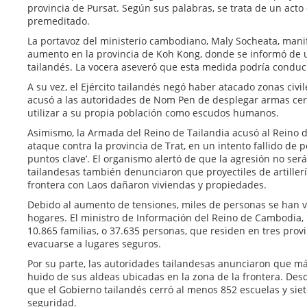
provincia de Pursat. Según sus palabras, se trata de un act
premeditado.
La portavoz del ministerio cambodiano, Maly Socheata, mani
aumento en la provincia de Koh Kong, donde se informó de 
tailandés. La vocera aseveró que esta medida podría conduc
A su vez, el Ejército tailandés negó haber atacado zonas civi
acusó a las autoridades de Nom Pen de desplegar armas cerc
utilizar a su propia población como escudos humanos.
Asimismo, la Armada del Reino de Tailandia acusó al Reino
ataque contra la provincia de Trat, en un intento fallido de p
puntos clave’. El organismo alertó de que la agresión no ser
tailandesas también denunciaron que proyectiles de artille
frontera con Laos dañaron viviendas y propiedades.
Debido al aumento de tensiones, miles de personas se han v
hogares. El ministro de Información del Reino de Cambodia,
10.865 familias, o 37.635 personas, que residen en tres prov
evacuarse a lugares seguros.
Por su parte, las autoridades tailandesas anunciaron que m
huido de sus aldeas ubicadas en la zona de la frontera. D
que el Gobierno tailandés cerró al menos 852 escuelas y sie
seguridad.