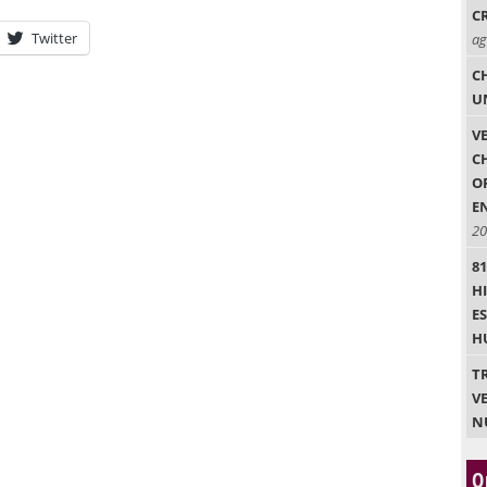
C
Twitter
ag
C
U
V
C
O
E
20
8
H
E
H
T
VE
N
O