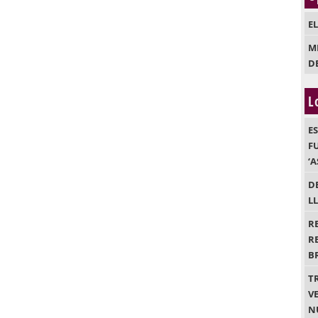
E
M
D
L
E
F
‘
D
L
R
R
B
T
VE
N