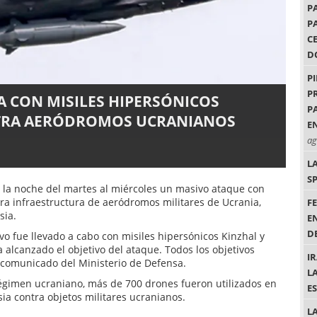
P
P
C
D
P
P
A CON MISILES HIPERSÓNICOS
P
NTRA AERÓDROMOS UCRANIANOS
EN
ag
L
S
 la noche del martes al miércoles un masivo ataque con
ra infraestructura de aeródromos militares de Ucrania,
F
sia.
E
DE
ivo fue llevado a cabo con misiles hipersónicos Kinzhal y
 alcanzado el objetivo del ataque. Todos los objetivos
I
l comunicado del Ministerio de Defensa.
L
régimen ucraniano, más de 700 drones fueron utilizados en
E
ia contra objetos militares ucranianos.
L