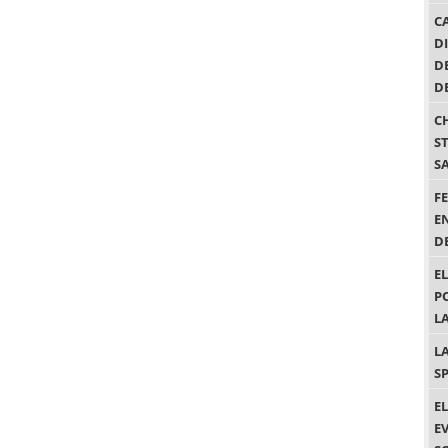
C
D
D
D
C
S
S
F
E
DE
E
P
L
L
S
E
E