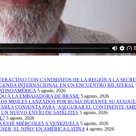
NTERACTIVO CON CANDIDATOS DE LA REGIÓN A LA SECR
 AGENDA INTERNACIONAL EN UN ENCUENTRO BILATERAL
 LATINOAMÉRICA
5 agosto, 2026
DO A LA EMBAJADORA DE BRASIL
5 agosto, 2026
LOS MISILES LANZADOS POR RUSIA DURANTE SU ATAQU
TAREA CONJUNTA PARA ‘ASEGURAR EL CONTINENTE AM
 UN NUEVO ENVÍO DE SATÉLITES
5 agosto, 2026
L?
5 agosto, 2026
A ESTE MIÉRCOLES A VENEZUELA
5 agosto, 2026
NER ‘EL NIÑO’ EN AMÉRICA LATINA
4 agosto, 2026