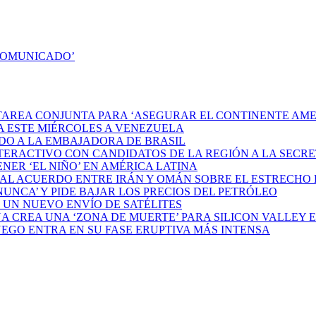
COMUNICADO’
TAREA CONJUNTA PARA ‘ASEGURAR EL CONTINENTE AM
A ESTE MIÉRCOLES A VENEZUELA
DO A LA EMBAJADORA DE BRASIL
NTERACTIVO CON CANDIDATOS DE LA REGIÓN A LA SECR
NER ‘EL NIÑO’ EN AMÉRICA LATINA
UAL ACUERDO ENTRE IRÁN Y OMÁN SOBRE EL ESTRECHO
UNCA’ Y PIDE BAJAR LOS PRECIOS DEL PETRÓLEO
 UN NUEVO ENVÍO DE SATÉLITES
NA CREA UNA ‘ZONA DE MUERTE’ PARA SILICON VALLEY 
EGO ENTRA EN SU FASE ERUPTIVA MÁS INTENSA