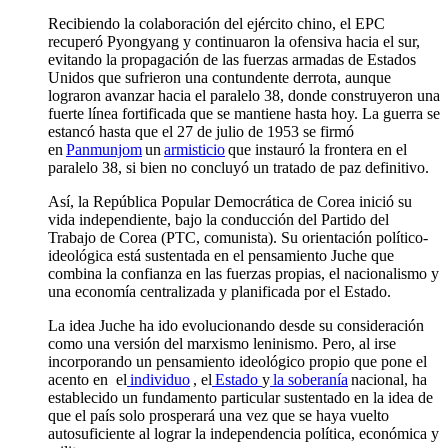
Recibiendo la colaboración del ejército chino, el EPC
recuperó Pyongyang y continuaron la ofensiva hacia el sur,
evitando la propagación de las fuerzas armadas de Estados
Unidos que sufrieron una contundente derrota, aunque
lograron avanzar hacia el paralelo 38, donde construyeron una
fuerte línea fortificada que se mantiene hasta hoy. La guerra se
estancó hasta que el 27 de julio de 1953 se firmó
en
Panmunjom
un
armisticio
que instauró la frontera en el
paralelo 38, si bien no concluyó un tratado de paz definitivo.
Así, la República Popular Democrática de Corea inició su
vida independiente, bajo la conducción del Partido del
Trabajo de Corea (PTC, comunista). Su orientación político-
ideológica está sustentada en el pensamiento Juche que
combina la confianza en las fuerzas propias, el nacionalismo y
una economía centralizada y planificada por el Estado.
La idea Juche ha ido evolucionando desde su consideración
como una versión del marxismo leninismo. Pero, al irse
incorporando un pensamiento ideológico propio que pone el
acento en el
individuo
, el
Estado
y
la soberanía
nacional, ha
establecido un fundamento particular sustentado en la idea de
que el país solo prosperará una vez que se haya vuelto
autosuficiente al lograr la independencia política, económica y