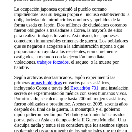
La ocupación japonesa oprimió al pueblo coreano
impidiéndole usar su lengua propia e incluso estableciendo la
obligatoriedad de introducir los nombres y apellidos de la
forma usada en Japón. Dos millones de ciudadanos coreanos
fueron obligados a trasladarse a Corea, la mayoría de ellos
para realizar trabajos forzados. Así mismo, los japoneses
cometieron innumerables crímenes de guerra. Los pobladores
que se negaron a acogerse a la administración nipona o que
proporcionaron ayuda a los resistentes, eran cruelmente
castigados, a menudo con la ejecución inmediata,
violaciones,
trabajos forzados
, el saqueo, o la muerte por
hambre.
Según archivos desclasificados, Japón experimentó las
primeras
armas biológicas
en varios países asiáticos,
incluyendo Corea a través del
Escuadrón 731
, una instalación
secreta de experimentación médica con seres humanos vivos.
Por otro lado, se calcula que hasta 200 mil mujeres​ asiáticas,
fueron obligadas a prostituirse. Apenas en 2005, sesenta años
después del final de la guerra, la monarquía y el gobierno
nipón pidieron perdón por “el daño y sufrimiento” causados
por su país en Asia en tiempos de la II Guerra Mundial. Una
disculpa tardía y tenue si se considera que los asesinos siguen
recibiendo el reconocimiento de las autoridades que no dejan