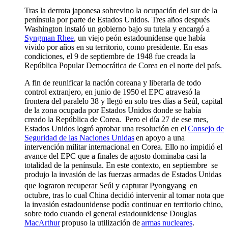
Tras la derrota japonesa sobrevino la ocupación del sur de la
península por parte de Estados Unidos. Tres años después
Washington instaló un gobierno bajo su tutela y encargó a
Syngman Rhee
, un viejo peón estadounidense que había
vivido por años en su territorio, como presidente. En esas
condiciones, el 9 de septiembre de 1948 fue creada la
República Popular Democrática de Corea en el norte del país.
A fin de reunificar la nación coreana y liberarla de todo
control extranjero, en junio de 1950 el EPC atravesó la
frontera del paralelo 38 y llegó en solo tres días a Seúl, capital
de la zona ocupada por Estados Unidos donde se había
creado la República de Corea. Pero el día 27 de ese mes,
Estados Unidos logró aprobar una resolución en el
Consejo de
Seguridad de las Naciones Unidas
en apoyo a una
intervención militar internacional en Corea. Ello no impidió el
avance del EPC que a finales de agosto dominaba casi la
totalidad de la península. En este contexto, en septiembre se
produjo la invasión de las fuerzas armadas de Estados Unidas
que lograron recuperar Seúl y capturar Pyongyang
en
octubre, tras lo cual China decidió intervenir al tomar nota que
la invasión estadounidense podía continuar en territorio chino,
sobre todo cuando el general estadounidense Douglas
MacArthur
propuso la utilización de
armas nucleares
.