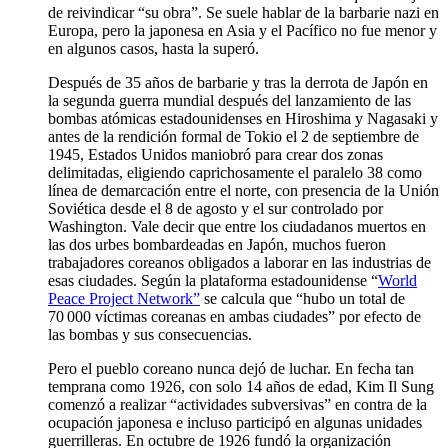
de reivindicar “su obra”. Se suele hablar de la barbarie nazi en
Europa, pero la japonesa en Asia y el Pacífico no fue menor y
en algunos casos, hasta la superó.
Después de 35 años de barbarie y tras la derrota de Japón en
la segunda guerra mundial después del lanzamiento de las
bombas atómicas estadounidenses en Hiroshima y Nagasaki y
antes de la rendición formal de Tokio el 2 de septiembre de
1945, Estados Unidos maniobró para crear dos zonas
delimitadas, eligiendo caprichosamente el paralelo 38 como
línea de demarcación entre el norte, con presencia de la Unión
Soviética desde el 8 de agosto y el sur controlado por
Washington. Vale decir que entre los ciudadanos muertos en
las dos urbes bombardeadas en Japón, muchos fueron
trabajadores coreanos obligados a laborar en las industrias de
esas ciudades. Según la plataforma estadounidense “
World
Peace Project Network”
se calcula que “hubo un total de
70 000 víctimas coreanas en ambas ciudades” por efecto de
las bombas y sus consecuencias.
Pero el pueblo coreano nunca dejó de luchar. En fecha tan
temprana como 1926, con solo 14 años de edad, Kim Il Sung
comenzó a realizar “actividades subversivas” en contra de la
ocupación japonesa e incluso participó en algunas unidades
guerrilleras. En octubre de 1926 fundó la organización