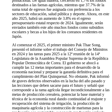
poblacional. De igual manera, crecieron en 1,7% los fondos
destinados a las faenas agrícolas, mientras que 37.7% de la
suma total de egresos fue asignada con preferencia a los
sectores de educación, salud pública y deporte. Ahora, en este
año 2025, habrá un aumento de 3.8% en el egreso
presupuestario estatal respecto de 2024. Igualmente, serán
enviados también este año muchos fondos como subsidios
escolares y becas a los hijos de los coreanos residentes en
Japón.
Al comenzar el 2025, el primer ministro Pak Thae Song,
presentó el informe sobre el trabajo del Consejo de Ministros
en 2024 y las tareas para 2025 a la 12ª reunión de la 14ª
Legislatura de la Asamblea Popular Suprema de la República
Popular Democrática de Corea. El gobierno se abocó a
cumplir las 12 metas importantes para el desarrollo de la
economía nacional y preparar la garantía definitiva para el
cumplimiento del Plan Quinquenal. No obstante, Pak informó
de graves defectos observados en la lucha del año pasado y
las lecciones que deben sacarse para el futuro y señaló que
corresponde a la rama agrícola llegar incondicionalmente a las
metas de producción cerealera, potenciar la base material y
técnica de la economía rural dando continuidad al reajuste y
recuperación del sistema de irrigación, la producción de
maquinaria agrícola y la construcción de marismas para la