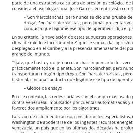
parte de una estrategia calculada de presión psicológica de
considera el psicólogo social José Garcés, en entrevista con R
– ‘Son ‘narcolanchas, pero nunca se dio una prueba de
droga’. Son ‘narcoterroristas’, pero jamás presentaron a
conducta que legitime ese tipo de operativos, dijo el p
En su criterio, la ‘revelación’ de estas supuestas operacione
clima de miedo e incertidumbre’, que se suma a las agresio
desplegado en el Caribe y a la presencia amenazante del po
grande del mundo.
‘Fíjate, que hasta yo, dije ‘narcolancha’ sin pensarlo dos vece
prácticamente todo el planeta. Son ‘narcolanchas’, pero nu
transportaran ningún tipo droga. Son ‘narcoterroristas’, per
historial, con una conducta que legitime ese tipo de operativ
– Globos de ensayo
En ese contexto, las redes sociales son el campo más usado p
contra Venezuela, impulsados por cuentas automatizadas y ej
favorecidos ampliamente por los algoritmos.
La razón de este inédito acoso, consideran los especialistas, 
Washington de apoderarse de los ingentes recursos energéti
Venezuela, un país que en las últimas dos décadas ha profun