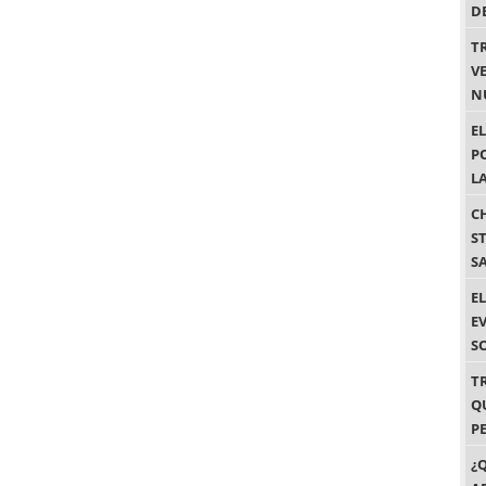
D
T
VE
N
E
P
L
C
S
S
E
E
S
T
Q
P
¿