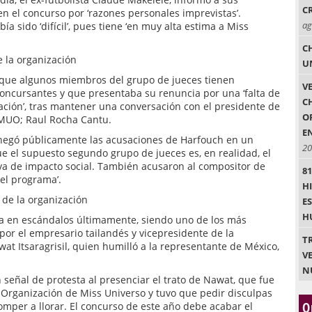
C
en el concurso por ‘razones personales imprevistas’.
ag
a sido ‘difícil’, pues tiene ‘en muy alta estima a Miss
C
e la organización
U
 que algunos miembros del grupo de jueces tienen
V
concursantes y que presentaba su renuncia por una ‘falta de
C
ación’, tras mantener una conversación con el presidente de
O
 MUO; Raul Rocha Cantu.
E
negó públicamente las acusaciones de Harfouch en un
20
e el supuesto segundo grupo de jueces es, en realidad, el
iva de impacto social. También acusaron al compositor de
8
del programa’.
H
de la organización
E
H
ta en escándalos últimamente, siendo uno de los más
or el empresario tailandés y vicepresidente de la
T
at Itsaragrisil, quien humilló a la representante de México,
VE
N
n señal de protesta al presenciar el trato de Nawat, que fue
 Organización de Miss Universo y tuvo que pedir disculpas
O
omper a llorar. El concurso de este año debe acabar el