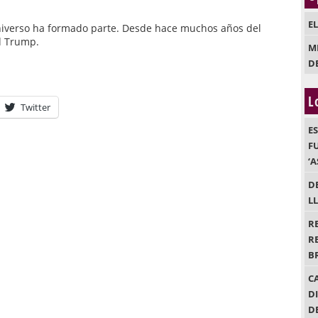
E
niverso ha formado parte. Desde hace muchos años del
d Trump.
M
D
L
Twitter
E
F
‘
D
L
R
R
B
C
D
D