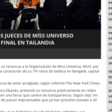
P
P
C
D
P
P
OS JUECES DE MISS UNIVERSO
P
 FINAL EN TAILANDIA
EN
ag
L
S
 su renuncia a la Organización de Miss Universo, MUO, por
 la coronación de su 74ª reina de belleza en Bangkok, capital
F
E
DE
urso de estar arreglado, según informó The New York Times.
co-libanés, presentó su renuncia públicamente en redes
I
ser una farsa’ que carece de transparencia. Según dijo: ‘en
L
 de jueces improvisados que ya han preseleccionado a 30
E
L
ía, el ex-futbolista Claude Makelele, informó a sus