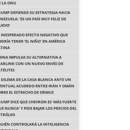
E LA ONU
RUMP DEFIENDE SU ESTRATEGIA HACIA
NEZUELA: ‘ES UN PAÍS MUY FELIZ DE
UEVO’
L INESPERADO EFECTO NEGATIVO QUE
ODRÍA TENER ‘EL NIÑO’ EN AMÉRICA
ATINA
HINA IMPULSA SU ALTERNATIVA A
TARLINK CON UN NUEVO ENVÍO DE
ATÉLITES
L DILEMA DE LA CASA BLANCA ANTE UN
VENTUAL ACUERDO ENTRE IRÁN Y OMÁN
OBRE EL ESTRECHO DE ORMUZ
RUMP DICE QUE CHEVRON ES ‘MÁS FUERTE
UE NUNCA’ Y PIDE BAJAR LOS PRECIOS DEL
ETRÓLEO
QUIÉN CONTROLARÁ LA INTELIGENCIA