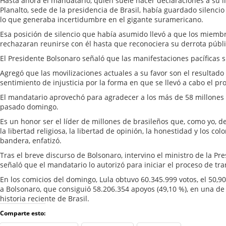
Hasta ahora el mandatario, quien suele hacer declaraciones a su ll
Planalto, sede de la presidencia de Brasil, había guardado silencio 
lo que generaba incertidumbre en el gigante suramericano.
Esa posición de silencio que había asumido llevó a que los miemb
rechazaran reunirse con él hasta que reconociera su derrota públ
El Presidente Bolsonaro señaló que las manifestaciones pacíficas 
Agregó que las movilizaciones actuales a su favor son el resultado
sentimiento de injusticia por la forma en que se llevó a cabo el pro
El mandatario aprovechó para agradecer a los más de 58 millones 
pasado domingo.
Es un honor ser el líder de millones de brasileños que, como yo, 
la libertad religiosa, la libertad de opinión, la honestidad y los co
bandera, enfatizó.
Tras el breve discurso de Bolsonaro, intervino el ministro de la Pr
señaló que el mandatario lo autorizó para iniciar el proceso de tr
En los comicios del domingo, Lula obtuvo 60.345.999 votos, el 50,90
a Bolsonaro, que consiguió 58.206.354 apoyos (49,10 %), en una de
historia reciente de Brasil.
Comparte esto: