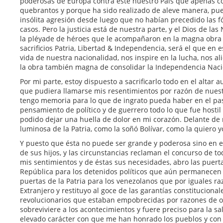
poderosas de Europa contra éste nuestro Pais que apenas co
quebrantos y porque ha sido realizado de aleve manera, pu
insólita agresión desde luego que no habían precedido las f
casos. Pero la justicia está de nuestra parte, y el Dios de las
la pléyade de héroes que le acompañaron en la magna obra 
sacrificios Patria, Libertad & Independencia, será el que en
vida de nuestra nacionalidad, nos inspire en la lucha, nos alie
la obra también magna de consolidar la Independencia Naci
Por mi parte, estoy dispuesto a sacrificarlo todo en el altar a
que pudiera llamarse mis resentimientos por razón de nuestr
tengo memoria para lo que de ingrato pueda haber en el p
pensamiento de político y de guerrero todo lo que fue hostil
podido dejar una huella de dolor en mi corazón. Delante de
luminosa de la Patria, como la soñó Bolívar, como la quiero y
Y puesto que ésta no puede ser grande y poderosa sino en e
de sus hijos, y las circunstancias reclaman el concurso de t
mis sentimientos y de éstas sus necesidades, abro las puerta
República para los detenidos políticos que aún permanecen 
puertas de la Patria para los venezolanos que por iguales r
Extranjero y restituyo al goce de las garantías constituciona
revolucionarios que estaban empobrecidas por razones de or
sobreviviere a los acontecimientos y fuere preciso para la s
elevado carácter con que me han honrado los pueblos y con el 