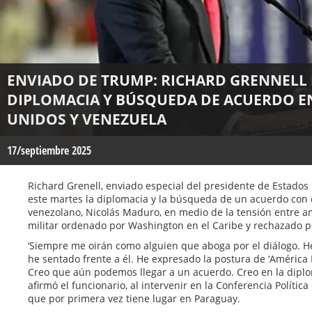
ENVIADO DE TRUMP: RICHARD GRENNELL 
DIPLOMACIA Y BÚSQUEDA DE ACUERDO E
UNIDOS Y VENEZUELA
17/septiembre 2025
Richard Grenell, enviado especial del presidente de Estado
este martes la diplomacia y la búsqueda de un acuerdo con
venezolano, Nicolás Maduro, en medio de la tensión entre a
militar ordenado por Washington en el Caribe y rechazado p
‘Siempre me oirán como alguien que aboga por el diálogo. H
he sentado frente a él. He expresado la postura de ‘América 
Creo que aún podemos llegar a un acuerdo. Creo en la diploma
afirmó el funcionario, al intervenir en la Conferencia Políti
que por primera vez tiene lugar en Paraguay.