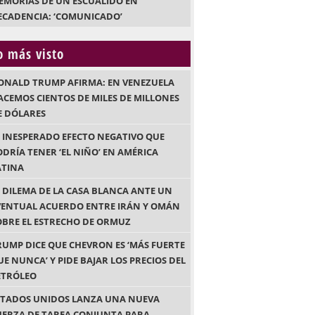
EMORIAS DE UN ESCUÁLIDO EN
ECADENCIA: ‘COMUNICADO’
o más visto
ONALD TRUMP AFIRMA: EN VENEZUELA
ACEMOS CIENTOS DE MILES DE MILLONES
E DÓLARES
L INESPERADO EFECTO NEGATIVO QUE
ODRÍA TENER ‘EL NIÑO’ EN AMÉRICA
ATINA
L DILEMA DE LA CASA BLANCA ANTE UN
VENTUAL ACUERDO ENTRE IRÁN Y OMÁN
OBRE EL ESTRECHO DE ORMUZ
RUMP DICE QUE CHEVRON ES ‘MÁS FUERTE
UE NUNCA’ Y PIDE BAJAR LOS PRECIOS DEL
ETRÓLEO
STADOS UNIDOS LANZA UNA NUEVA
UERZA DE TAREA CONJUNTA PARA