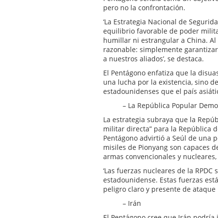
pero no la confrontación.
‘La Estrategia Nacional de Seguri
equilibrio favorable de poder milit
humillar ni estrangular a China. A
razonable: simplemente garantizar
a nuestros aliados’, se destaca.
El Pentágono enfatiza que la disua
una lucha por la existencia, sino d
estadounidenses que el país asiát
– La República Popular Demo
La estrategia subraya que la Repú
militar directa” para la República 
Pentágono advirtió a Seúl de una p
misiles de Pionyang son capaces de
armas convencionales y nucleares,
‘Las fuerzas nucleares de la RPDC 
estadounidense. Estas fuerzas está
peligro claro y presente de ataque 
– Irán
El Pentágono cree que Irán podría 