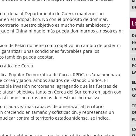
M
D
dad ordena al Departamento de Guerra mantener un
ar en el Indopacífico. No con el propósito de dominar,
L
l contrario, nuestro objetivo es mucho más ambicioso y
 que ni China ni nadie más pueda dominarnos a nosotros ni
D
H
sión de Pekín no tiene como objetivo un cambio de poder ni
D
e garantizar unas condiciones favorables para los
ico también pueda aceptar.
E
crática de Corea
P
L
blica Popular Democrática de Corea, RPDC; es ‘una amenaza
de Corea y Japón, ambos aliados de Estados Unidos. El
E
osible invasión norcoreana, agregando que las fuerzas de
E
 atacar objetivos tanto en Corea del Sur como en Japón con
S
 así como con otras armas de destrucción masiva.
T
son cada vez más capaces de amenazar al territorio
n creciendo en tamaño y sofisticación, y representan un
Q
nuclear contra el territorio estadounidense’, se indica.
P
E
intentar obtener armas nucleares, utilizando, entre otras
F