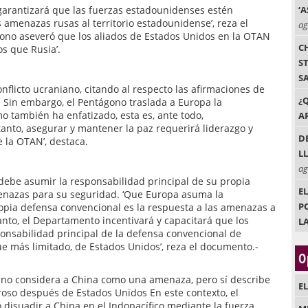
 garantizará que las fuerzas estadounidenses estén
‘
amenazas rusas al territorio estadounidense’, reza el
ag
ono aseveró que los aliados de Estados Unidos en la OTAN
C
s que Rusia’.
S
S
flicto ucraniano, citando al respecto las afirmaciones de
¿
 Sin embargo, el Pentágono traslada a Europa la
o también ha enfatizado, esta es, ante todo,
AR
tanto, asegurar y mantener la paz requerirá liderazgo y
D
 la OTAN’, destaca.
L
ag
debe asumir la responsabilidad principal de su propia
E
enazas para su seguridad. ‘Que Europa asuma la
P
opia defensa convencional es la respuesta a las amenazas a
anto, el Departamento incentivará y capacitará que los
L
onsabilidad principal de la defensa convencional de
ue más limitado, de Estados Unidos’, reza el documento.-
O
ia no considera a China como una amenaza, pero sí describe
E
oso después de Estados Unidos En este contexto, el
disuadir a China en el Indopacífico mediante la fuerza,