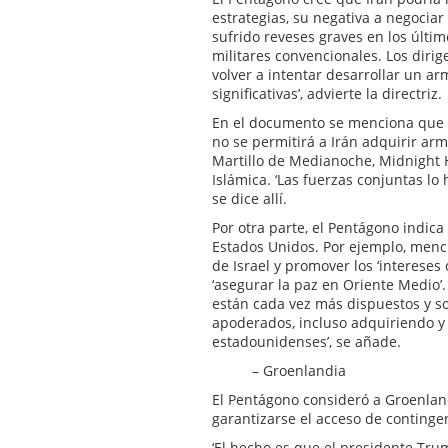
estrategias, su negativa a negocia
sufrido reveses graves en los últim
militares convencionales. Los dirig
volver a intentar desarrollar un a
significativas’, advierte la directriz.
En el documento se menciona que 
no se permitirá a Irán adquirir arm
Martillo de Medianoche, Midnight 
Islámica. ‘Las fuerzas conjuntas lo 
se dice allí.
Por otra parte, el Pentágono indica
Estados Unidos. Por ejemplo, menc
de Israel y promover los ‘interese
‘asegurar la paz en Oriente Medio’.
están cada vez más dispuestos y s
apoderados, incluso adquiriendo y 
estadounidenses’, se añade.
– Groenlandia
El Pentágono consideró a Groenland
garantizarse el acceso de continge
‘El hecho es que el presidente Tru