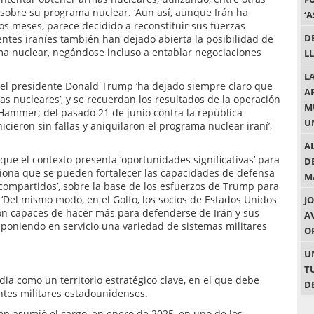
r sobre su programa nuclear. ‘Aun así, aunque Irán ha
‘
os meses, parece decidido a reconstituir sus fuerzas
D
entes iraníes también han dejado abierta la posibilidad de
rma nuclear, negándose incluso a entablar negociaciones
L
L
el presidente Donald Trump ‘ha dejado siempre claro que
A
as nucleares’, y se recuerdan los resultados de la operación
M
Hammer; del pasado 21 de junio contra la república
U
hicieron sin fallas y aniquilaron el programa nuclear iraní’,
A
 que el contexto presenta ‘oportunidades significativas’ para
D
iona que se pueden fortalecer las capacidades de defensa
M
s compartidos’, sobre la base de los esfuerzos de Trump para
 ‘Del mismo modo, en el Golfo, los socios de Estados Unidos
J
on capaces de hacer más para defenderse de Irán y sus
A
poniendo en servicio una variedad de sistemas militares
O
U
T
ia como un territorio estratégico clave, en el que debe
D
ntes militares estadounidenses.
mp asumió el cargo, en enero de 2025, en uno de los