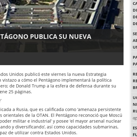
C
D
D
D
S
NTÁGONO PUBLICA SU NUEVA
A
U
P
P
dos Unidos publicó este viernes la nueva Estrategia
R
 vistazo a cómo el Pentágono implementará la política
R
imero; de Donald Trump a la esfera de defensa durante su
B
ene 25 páginas.
U
’
N
dicada a Rusia, que es calificada como ‘amenaza persistente
R
os orientales de la OTAN. El Pentágono reconoció que Moscú
ag
oder militar e industrial’ y posee ‘el mayor arsenal nuclear
ndo y diversificando’, así como capacidades submarinas,
E
paz de utilizar contra Estados Unidos.
F