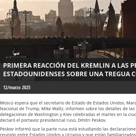
PRIMERA REACCIÓN DEL KREMLIN A LAS 
ESTADOUNIDENSES SOBRE UNA TREGUA C
12/marzo 2025
Moscú espera que el secretario de Estado de Estados Unidos, Marc
Nacional de Trump, Mike Waltz, informen sobre los detalles de las
delegaciones de Washington y Kiev celebradas el martes en la ciu
declaró el portavoz presidencial ruso, Dmitri Peskov.
Peskov informó que la parte rusa está estudiando las declaraciones 
reunión entre Estados Unidos y Ucrania y que están familiarizados 